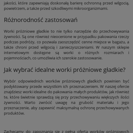
jakości, które zapewniają doskonałą barierę ochronną przed wilgocią,
powietrzem, a także przed szkodliwymi mikroorganizmami.
Różnorodność zastosowań
Worki próżniowe gładkie to nie tylko narzędzie do przechowywania
żywności. Są one również nieocenione w przypadku pakowania rzeczy
podczas podróży, co pozwala zaoszczędzić cenne miejsce w bagażu, a
także chroni przed wilgocią i zanieczyszczeniami. W naszym sklepie
internetowym dostępne są worki o różnych rozmiarach i
pojemnościach, co umożliwia ich szerokie zastosowanie.
Jak wybrać idealne worki próżniowe gładkie?
Wybór odpowiednich worków próżniowych gładkich powinien być
podyktowany przede wszystkim ich przeznaczeniem. W naszej ofercie
znajdziesz worki idealne do pakowania małych produktów, jak również
te, które świetnie sprawdzą się przy przechowywaniu większych ilości
żywności. Warto zwrócić uwagę na grubość materiału i jego
przeznaczenie, aby zapewnić maksymalną ochronę przechowywanych
produktów.
Zachęcamy do zapoznania się z pełną ofertą worków próżniowych