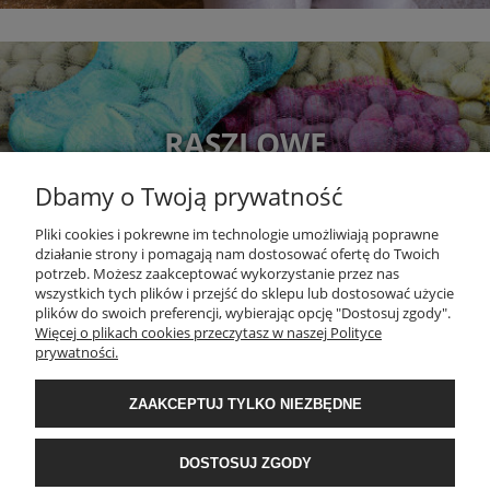
RASZLOWE
Dbamy o Twoją prywatność
Pliki cookies i pokrewne im technologie umożliwiają poprawne
działanie strony i pomagają nam dostosować ofertę do Twoich
potrzeb. Możesz zaakceptować wykorzystanie przez nas
wszystkich tych plików i przejść do sklepu lub dostosować użycie
plików do swoich preferencji, wybierając opcję "Dostosuj zgody".
Więcej o plikach cookies przeczytasz w naszej Polityce
DOKUMENTY
prywatności.
MOJE KONTO
ZAAKCEPTUJ TYLKO NIEZBĘDNE
DOSTOSUJ ZGODY
O NAS