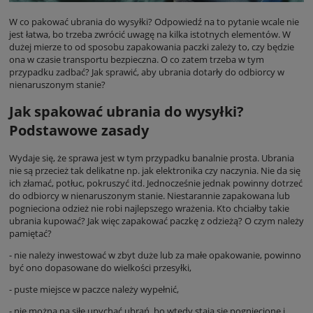
W co pakować ubrania do wysyłki? Odpowiedź na to pytanie wcale nie
jest łatwa, bo trzeba zwrócić uwagę na kilka istotnych elementów. W
dużej mierze to od sposobu zapakowania paczki zależy to, czy będzie
ona w czasie transportu bezpieczna. O co zatem trzeba w tym
przypadku zadbać? Jak sprawić, aby ubrania dotarły do odbiorcy w
nienaruszonym stanie?
Jak spakować ubrania do wysyłki?
Podstawowe zasady
Wydaje się, że sprawa jest w tym przypadku banalnie prosta. Ubrania
nie są przecież tak delikatne np. jak elektronika czy naczynia. Nie da się
ich złamać, potłuc, pokruszyć itd. Jednocześnie jednak powinny dotrzeć
do odbiorcy w nienaruszonym stanie. Niestarannie zapakowana lub
pognieciona odzież nie robi najlepszego wrażenia. Kto chciałby takie
ubrania kupować? Jak więc zapakować paczkę z odzieżą? O czym należy
pamiętać?
- nie należy inwestować w zbyt duże lub za małe opakowanie, powinno
być ono dopasowane do wielkości przesyłki,
- puste miejsce w paczce należy wypełnić,
- nie można na siłę upychać ubrań, bo wtedy stają się pogniecione i