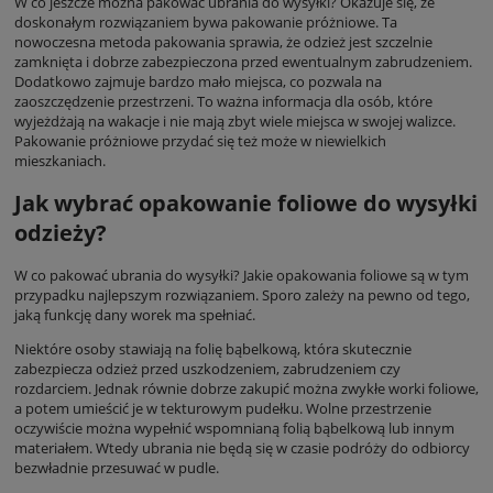
W co jeszcze można pakować ubrania do wysyłki? Okazuje się, że
doskonałym rozwiązaniem bywa pakowanie próżniowe. Ta
nowoczesna metoda pakowania sprawia, że odzież jest szczelnie
zamknięta i dobrze zabezpieczona przed ewentualnym zabrudzeniem.
Dodatkowo zajmuje bardzo mało miejsca, co pozwala na
zaoszczędzenie przestrzeni. To ważna informacja dla osób, które
wyjeżdżają na wakacje i nie mają zbyt wiele miejsca w swojej walizce.
Pakowanie próżniowe przydać się też może w niewielkich
mieszkaniach.
Jak wybrać opakowanie foliowe do wysyłki
odzieży?
W co pakować ubrania do wysyłki? Jakie opakowania foliowe są w tym
przypadku najlepszym rozwiązaniem. Sporo zależy na pewno od tego,
jaką funkcję dany worek ma spełniać.
Niektóre osoby stawiają na folię bąbelkową, która skutecznie
zabezpiecza odzież przed uszkodzeniem, zabrudzeniem czy
rozdarciem. Jednak równie dobrze zakupić można zwykłe worki foliowe,
a potem umieścić je w tekturowym pudełku. Wolne przestrzenie
oczywiście można wypełnić wspomnianą folią bąbelkową lub innym
materiałem. Wtedy ubrania nie będą się w czasie podróży do odbiorcy
bezwładnie przesuwać w pudle.