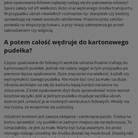
Jakie opakowania foliowe najlepiej nadają się do pakowania odzieży?
Sporo zależy od ich wielkości, ilości oraz wybranego środka transportu.
W przypadku ubrań niewielkich rozmiarów np. skarpetek czy bielizny
sprawdzają się nawet woreczki celofanowe. Przezroczysty celofan
pozwala na ekspozycję towaru, a przy okazji zabezpiecza go przed
zabrudzeniem czy wilgocią.
A potem całość wędruje do kartonowego
pudełka?
Często spakowane do foliowych worków ubrania finalnie trafiają do
kartonowych pudełek. Jednak nie należy sięgać w tym przypadku po
pierwsze lepsze opakowanie. Duże znaczenie ma wielkość, kształt czy
wytrzymałość danego pudełka. Nie może być ono za małe i za duże.
Ubrania wciśnięte na siłę do kartonu będą bardzo narażone na
zniszczenie. Z kolei opakowanie zbyt duże spowodować może wzrost
kosztów wysyłki. Jeśli w jednym pudełku znajduje się kilka ubrań,
dobrze jest umieścić je w osobnych woreczkach foliowych. Wtedy nie
ma ryzyka, że wzajemnie się uszkodzą.
Ostatnim krokiem jest zawsze oklejenie i zamknięcie paczki. Trzeba na
końcu sprawdzić, czy pudełko w żadnym miejscu się nie wybrzusza. To
oznaczałoby, że jest za małe. Warto być tutaj uważnym, bo przez
różnego rodzaju szczeliny do środka dostać się może brud. Zresztą nikt