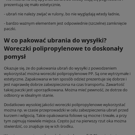
prezentują się mało estetycznie,
- ubrań nie należy zwijać w rulony, bo nie wyglądają wtedy ładnie,
- bardzo ważnym elementem jest odpowiednie (szczelne) zamknięcie
paczki.
W co pakować ubrania do wysyłki?
Woreczki polipropylenowe to doskonały
pomysł
Okazuje się, że do pakowania ubrań do wysyłki z powodzeniem
wykorzystać można woreczki polipropylenowe PP. Są one wytrzymałe i
estetyczne. Zapakowana w ten sposób odzież prezentuje się dobrze i
jest naprawdę dobrze zabezpieczona na czas transportu. Zawartość
takiej paczki jest uporządkowana. Można mieć pewność, że dotrze do
odbiorcy w idealnym stanie.
Dodatkowo wysokiej jakości woreczki polipropylenowe wykorzystać
można np. w czasie przeprowadzki w celu zabezpieczenia ubrań przed
kurzem i wilgocią. Takie opakowania foliowe są mocne i trwałe, a przy
tym zajmują niewiele miejsca. Często już na pierwszy rzut oka można
stwierdzić, co znajduje się w ich środku.