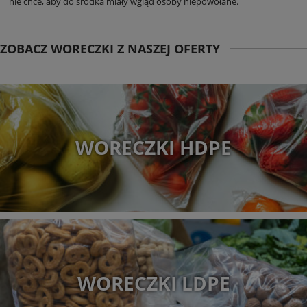
nie chce, aby do środka miały wgląd osoby niepowołane.
ZOBACZ WORECZKI Z NASZEJ OFERTY
WORECZKI HDPE
WORECZKI LDPE