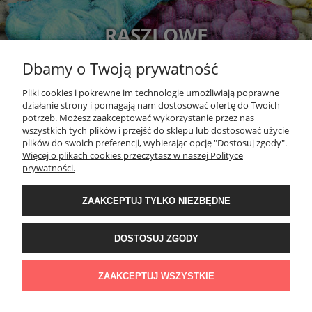
RASZLOWE
Dbamy o Twoją prywatność
Pliki cookies i pokrewne im technologie umożliwiają poprawne
działanie strony i pomagają nam dostosować ofertę do Twoich
potrzeb. Możesz zaakceptować wykorzystanie przez nas
wszystkich tych plików i przejść do sklepu lub dostosować użycie
plików do swoich preferencji, wybierając opcję "Dostosuj zgody".
Więcej o plikach cookies przeczytasz w naszej Polityce
DOKUMENTY
prywatności.
MOJE KONTO
ZAAKCEPTUJ TYLKO NIEZBĘDNE
DOSTOSUJ ZGODY
O NAS
ZAAKCEPTUJ WSZYSTKIE
Wdrożenie
wlasnewww.pl