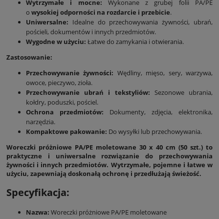
Wytrzymałe i mocne:
Wykonane z grubej folii PA/PE
o
wysokiej odporności na rozdarcie i przebicie
.
Uniwersalne:
Idealne do przechowywania żywności, ubrań,
pościeli, dokumentów i innych przedmiotów.
Wygodne w użyciu:
Łatwe do zamykania i otwierania.
Zastosowanie:
Przechowywanie żywności:
Wędliny, mięso, sery, warzywa,
owoce, pieczywo, zioła.
Przechowywanie ubrań i tekstyliów:
Sezonowe ubrania,
kołdry, poduszki, pościel.
Ochrona przedmiotów:
Dokumenty, zdjęcia, elektronika,
narzędzia.
Kompaktowe pakowanie:
Do wysyłki lub przechowywania.
Woreczki próżniowe PA/PE moletowane 30 x 40 cm (50 szt.) to
praktyczne i uniwersalne rozwiązanie do przechowywania
żywności i innych przedmiotów. Wytrzymałe, pojemne i łatwe w
użyciu, zapewniają doskonałą ochronę i przedłużają świeżość.
Specyfikacja:
Nazwa:
Woreczki próżniowe PA/PE moletowane