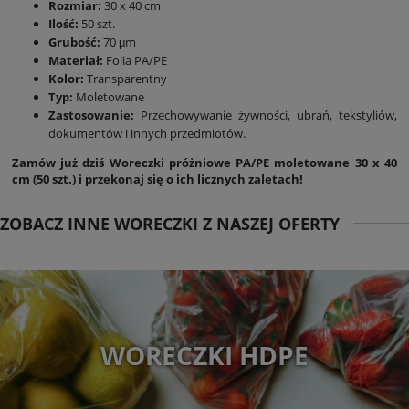
Rozmiar:
30 x 40 cm
Ilość:
50 szt.
Grubość:
70 μm
Materiał:
Folia PA/PE
Kolor:
Transparentny
Typ:
Moletowane
Zastosowanie:
Przechowywanie żywności, ubrań, tekstyliów,
dokumentów i innych przedmiotów.
Zamów już dziś Woreczki próżniowe PA/PE moletowane 30 x 40
cm (50 szt.) i przekonaj się o ich licznych zaletach!
ZOBACZ INNE WORECZKI Z NASZEJ OFERTY
WORECZKI HDPE