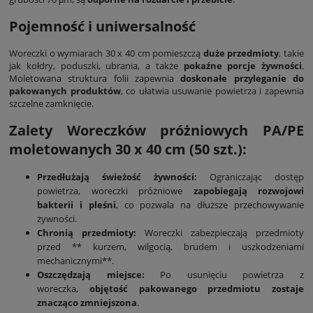
Pojemność i uniwersalność
Woreczki o wymiarach 30 x 40 cm pomieszczą
duże przedmioty
, takie
jak kołdry, poduszki, ubrania, a także
pokaźne porcje żywności
.
Moletowana struktura folii zapewnia
doskonałe przyleganie do
pakowanych produktów
, co ułatwia usuwanie powietrza i zapewnia
szczelne zamknięcie.
Zalety Woreczków próżniowych PA/PE
moletowanych 30 x 40 cm (50 szt.):
Przedłużają świeżość żywności:
Ograniczając dostęp
powietrza, woreczki próżniowe
zapobiegają rozwojowi
bakterii i pleśni
, co pozwala na dłuższe przechowywanie
żywności.
Chronią przedmioty:
Woreczki zabezpieczają przedmioty
przed ** kurzem, wilgocią, brudem i uszkodzeniami
mechanicznymi**.
Oszczędzają miejsce:
Po usunięciu powietrza z
woreczka,
objętość pakowanego przedmiotu zostaje
znacząco zmniejszona
.