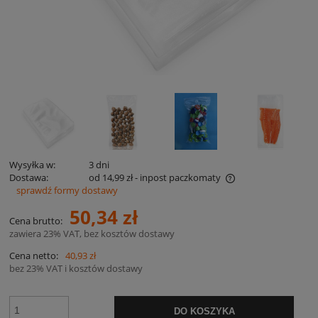
Wysyłka w:
3 dni
Dostawa:
od 14,99 zł
- inpost paczkomaty
sprawdź formy dostawy
Cena nie zawiera ewentualnych kosztów płatności
50,34 zł
Cena brutto:
zawiera 23% VAT, bez kosztów dostawy
Cena netto:
40,93 zł
bez 23% VAT i kosztów dostawy
DO KOSZYKA