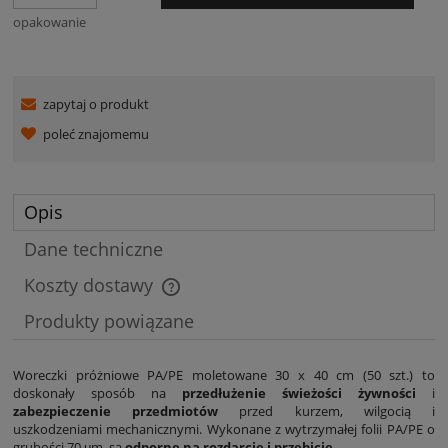
opakowanie
zapytaj o produkt
poleć znajomemu
Opis
Dane techniczne
Koszty dostawy
Cena nie zawiera ewentualnych kosztów płatności
Produkty powiązane
Woreczki próżniowe PA/PE moletowane 30 x 40 cm (50 szt.) to
doskonały sposób na
przedłużenie świeżości żywności
i
zabezpieczenie przedmiotów
przed kurzem, wilgocią i
uszkodzeniami mechanicznymi. Wykonane z wytrzymałej folii PA/PE o
grubości 70 μm, są
odporne na rozdarcie i przebicie
.