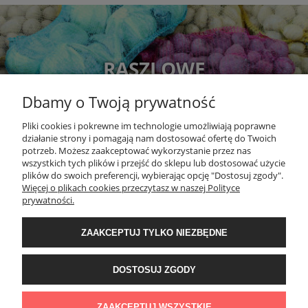
RASZLOWE
Dbamy o Twoją prywatność
Pliki cookies i pokrewne im technologie umożliwiają poprawne
działanie strony i pomagają nam dostosować ofertę do Twoich
potrzeb. Możesz zaakceptować wykorzystanie przez nas
wszystkich tych plików i przejść do sklepu lub dostosować użycie
plików do swoich preferencji, wybierając opcję "Dostosuj zgody".
Więcej o plikach cookies przeczytasz w naszej Polityce
DOKUMENTY
prywatności.
MOJE KONTO
ZAAKCEPTUJ TYLKO NIEZBĘDNE
DOSTOSUJ ZGODY
O NAS
ZAAKCEPTUJ WSZYSTKIE