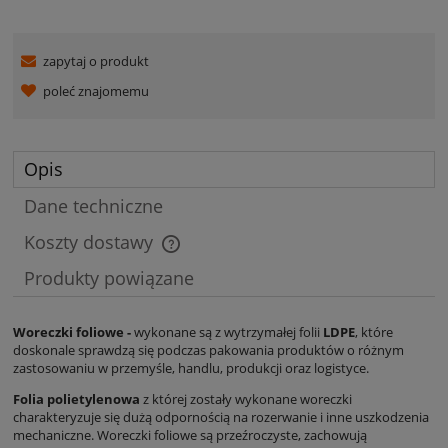
zapytaj o produkt
poleć znajomemu
Opis
Dane techniczne
Koszty dostawy
Cena nie zawiera ewentualnych kosztów płatności
Produkty powiązane
Woreczki foliowe -
wykonane są z wytrzymałej folii
LDPE
, które
doskonale sprawdzą się podczas pakowania produktów o różnym
zastosowaniu w przemyśle, handlu, produkcji oraz logistyce.
Folia polietylenowa
z której zostały wykonane woreczki
charakteryzuje się dużą odpornością na rozerwanie i inne uszkodzenia
mechaniczne. Woreczki foliowe są
przeźroczyste, zachowują