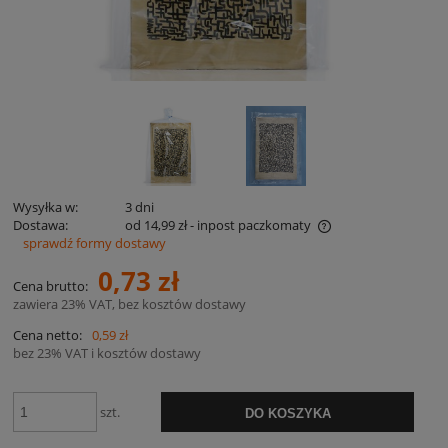
Wysyłka w:
3 dni
Dostawa:
od 14,99 zł
- inpost paczkomaty
sprawdź formy dostawy
Cena nie zawiera ewentualnych kosztów płatności
0,73 zł
Cena brutto:
zawiera 23% VAT, bez kosztów dostawy
Cena netto:
0,59 zł
bez 23% VAT i kosztów dostawy
szt.
DO KOSZYKA