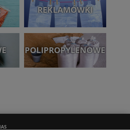
E
REKLAMÓWKI
WE
POLIPROPYLENOWE
NAS