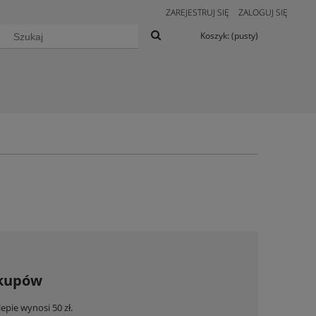
ZAREJESTRUJ SIĘ
ZALOGUJ SIĘ
Koszyk:
(pusty)
akupów
pie wynosi 50 zł.