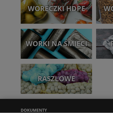
WORECZKI HDPE
WO
WORKI NA ŚMIECI
RASZLOWE
DOKUMENTY