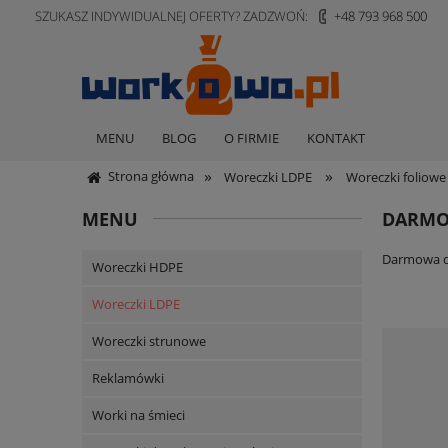
SZUKASZ INDYWIDUALNEJ OFERTY? ZADZWOŃ:
+48 793 968 500
MENU
BLOG
O FIRMIE
KONTAKT
»
»
Strona główna
Woreczki LDPE
Woreczki foliowe
MENU
DARMO
Darmowa do
Woreczki HDPE
Woreczki LDPE
Woreczki strunowe
Reklamówki
Worki na śmieci