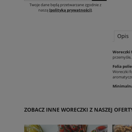
Twoje dane będą przetwarzane zgodnie z
naszą
[polityką prywatności]
.
Opis
Woreczki f
przemyśle, 
Folia pol
Woreczki f
aromatyczn
Minimalna
ZOBACZ INNE WORECZKI Z NASZEJ OFERT