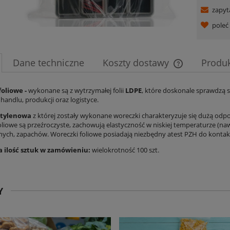
zapyt
pole
Dane techniczne
Koszty dostawy
Produ
Cena nie zawie
oliowe -
wykonane są z wytrzymałej folii
LDPE
, które doskonale sprawdzą
handlu, produkcji oraz logistyce.
płatności
ietylenowa
z której zostały wykonane woreczki charakteryzuje się dużą odp
oliowe są
przeźroczyste, zachowują elastyczność w niskiej temperaturze (naw
ych, zapachów. Woreczki foliowe posiadają niezbędny atest PZH do kontak
 ilość sztuk w zamówieniu:
wielokrotność 100 szt.
Y