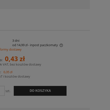
:
3 dni
od 14,99 zł
- inpost paczkomaty
formy dostawy
na nie zawiera ewentualnych kosztów
0,43 zł
o:
atności
3% VAT, bez kosztów dostawy
:
0,35 zł
AT i kosztów dostawy
szt.
DO KOSZYKA