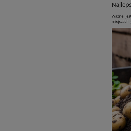
Najlep
Ważne jes
miejscach, 