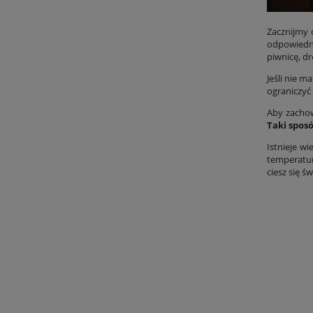
Zacznijmy
odpowiedn
piwnicę, d
Jeśli nie 
ograniczyć
Aby zachow
Taki spos
Istnieje w
temperatur
ciesz się ś