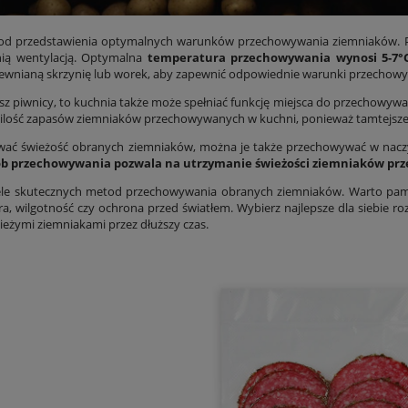
 od przedstawienia optymalnych warunków przechowywania ziemniaków. 
ią wentylacją. Optymalna
temperatura przechowywania wynosi 5-7°
rewnianą skrzynię lub worek, aby zapewnić odpowiednie warunki przechow
masz piwnicy, to kuchnia także może spełniać funkcję miejsca do przechowyw
 ilość zapasów ziemniaków przechowywanych w kuchni, ponieważ tamtejsze 
ać świeżość obranych ziemniaków, można je także przechowywać w naczy
ób przechowywania pozwala na utrzymanie świeżości ziemniaków prze
iele skutecznych metod przechowywania obranych ziemniaków. Warto pam
a, wilgotność czy ochrona przed światłem. Wybierz najlepsze dla siebie roz
wieżymi ziemniakami przez dłuższy czas.