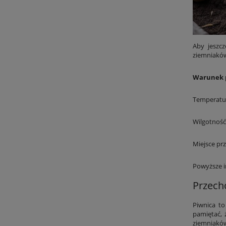
Aby jeszcz
ziemniakó
Warunek 
Temperatu
Wilgotność
Miejsce p
Powyższe i
Przech
Piwnica t
pamiętać, 
ziemniaków