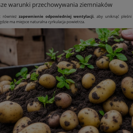
sze warunki przechowywania ziemniaków
t również
zapewnienie odpowiedniej wentylacji
, aby uniknąć pleśn
gdzie ma miejsce naturalna cyrkulacja powietrza.