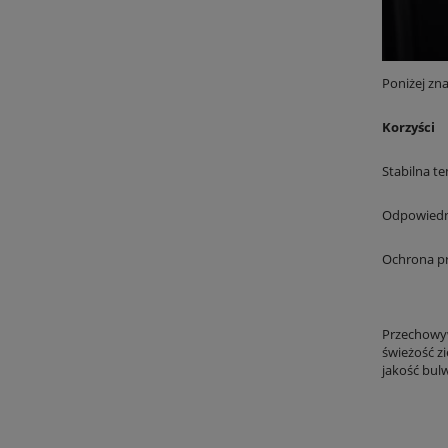
Poniżej zn
Korzyści
Stabilna t
Odpowiedni
Ochrona pr
Przechowyw
świeżość z
jakość bul