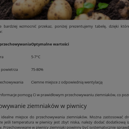
e bardziej wzmocnić przekaz, poniżej prezentujemy tabelę, dzięki któ
w:
przechowywania
Optymalne wartości
ra
5-7°C
 powietrza
75-80%
rzechowywania
Ciemne miejsce z odpowiednią wentylacją
nformacje pomogą Ci w prawidłowym przechowywaniu ziemniaków, co pozwol
owywanie ziemniaków w piwnicy
o idealne miejsce do przechowywania ziemniaków. Można zastosować dre
że jeśli temperatura w piwnicy jest zbyt niska, należy dodać dodatkową
. Przechowywane w piwnicy ziemniaki powinny być systematycznie sprawdz