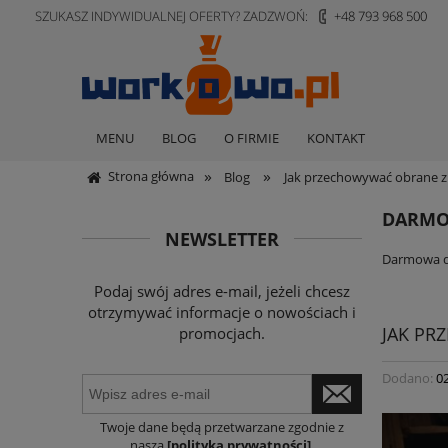
SZUKASZ INDYWIDUALNEJ OFERTY? ZADZWOŃ:
+48 793 968 500
MENU
BLOG
O FIRMIE
KONTAKT
»
»
Strona główna
Blog
Jak przechowywać obrane z
DARMO
NEWSLETTER
Darmowa do
Podaj swój adres e-mail, jeżeli chcesz
otrzymywać informacje o nowościach i
JAK PR
promocjach.
Dodano:
0
Twoje dane będą przetwarzane zgodnie z
naszą
[polityką prywatności]
.