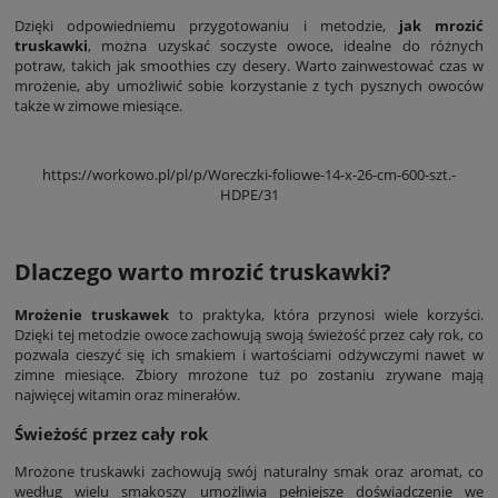
Dzięki odpowiedniemu przygotowaniu i metodzie,
jak mrozić
truskawki
, można uzyskać soczyste owoce, idealne do różnych
potraw, takich jak smoothies czy desery. Warto zainwestować czas w
mrożenie, aby umożliwić sobie korzystanie z tych pysznych owoców
także w zimowe miesiące.
https://workowo.pl/pl/p/Woreczki-foliowe-14-x-26-cm-600-szt.-
HDPE/31
Dlaczego warto mrozić truskawki?
Mrożenie truskawek
to praktyka, która przynosi wiele korzyści.
Dzięki tej metodzie owoce zachowują swoją świeżość przez cały rok, co
pozwala cieszyć się ich smakiem i wartościami odżywczymi nawet w
zimne miesiące. Zbiory mrożone tuż po zostaniu zrywane mają
najwięcej witamin oraz minerałów.
Świeżość przez cały rok
Mrożone truskawki zachowują swój naturalny smak oraz aromat, co
według wielu smakoszy umożliwia pełniejsze doświadczenie we