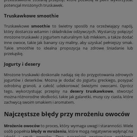
potencjał mrożonych truskawek.
Truskawkowe smoothie
Truskawkowe
smoothie
to świetny sposób na orzeźwiający napój,
który dostarcza witamin i składników odżywczych. Wystarczy połączyć
mrożone truskawki z jogurtem naturalnym lub mlekiem, a także dodać
inne owoce, takie jak banany czy maliny, aby uzyskać pełniejszy smak.
Takie smoothie to idealna propozycja na zdrowe śniadanie lub
przekąskę.
Jogurty i desery
Mrożone truskawki doskonale nadają się do przygotowania zdrowych
jogurtów i deserków. Można je dodać do jogurtu greckiego, posypać
odrobiną granoli, a całość udekorować świeżymi owocami. Oprócz
tego, wykorzystując przepisy na
desery truskawkowe
, stworzyć
można różnorodne słodkości, takie jak galaretki, musy czy ciasta, które
zachwycą swoim smakiem i aromatem.
Najczęstsze błędy przy mrożeniu owoców
Mrożenie owoców
to proces, który wymaga uwagi i staranności. Wiele
osób popełnia
błędy w mrożeniu
, które mogą negatywnie wpłynąć na
jakość i smak owoców. Dwa najczęściej występujące problemy