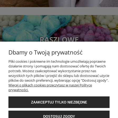
RASZLOWE
Dbamy o Twoją prywatność
Pliki cookies i pokrewne im technologie umożliwiają poprawne
działanie strony i pomagają nam dostosować ofertę do Twoich
potrzeb. Możesz zaakceptować wykorzystanie przez nas
wszystkich tych plików i przejść do sklepu lub dostosować użycie
plików do swoich preferencji, wybierając opcję "Dostosuj zgody".
Więcej o plikach cookies przeczytasz w naszej Polityce
DOKUMENTY
prywatności.
MOJE KONTO
ZAAKCEPTUJ TYLKO NIEZBĘDNE
DOSTOSUJ ZGODY