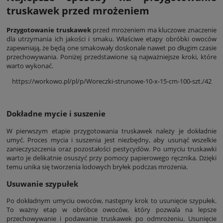
truskawek przed mrożeniem
Przygotowanie truskawek
przed mrożeniem ma kluczowe znaczenie
dla utrzymania ich jakości i smaku. Właściwe etapy obróbki owoców
zapewniają, że będą one smakowały doskonale nawet po długim czasie
przechowywania. Poniżej przedstawione są najważniejsze kroki, które
warto wykonać.
https://workowo.pl/pl/p/Woreczki-strunowe-10-x-15-cm-100-szt./42
Dokładne mycie i suszenie
W pierwszym etapie przygotowania truskawek należy je dokładnie
umyć. Proces mycia i suszenia jest niezbędny, aby usunąć wszelkie
zanieczyszczenia oraz pozostałości pestycydów. Po umyciu truskawki
warto je delikatnie osuszyć przy pomocy papierowego ręcznika. Dzięki
temu unika się tworzenia lodowych bryłek podczas mrożenia.
Usuwanie szypułek
Po dokładnym umyciu owoców, następny krok to usunięcie szypułek.
To ważny etap w obróbce owoców, który pozwala na lepsze
przechowywanie i podawanie truskawek po odmrożeniu. Usunięcie