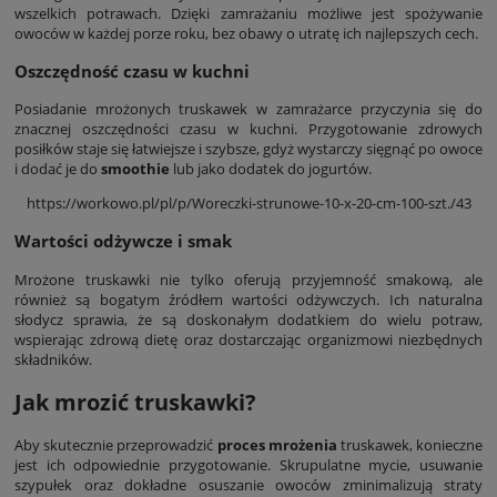
wszelkich potrawach. Dzięki zamrażaniu możliwe jest spożywanie
owoców w każdej porze roku, bez obawy o utratę ich najlepszych cech.
Oszczędność czasu w kuchni
Posiadanie mrożonych truskawek w zamrażarce przyczynia się do
znacznej oszczędności czasu w kuchni. Przygotowanie zdrowych
posiłków staje się łatwiejsze i szybsze, gdyż wystarczy sięgnąć po owoce
i dodać je do
smoothie
lub jako dodatek do jogurtów.
https://workowo.pl/pl/p/Woreczki-strunowe-10-x-20-cm-100-szt./43
Wartości odżywcze i smak
Mrożone truskawki nie tylko oferują przyjemność smakową, ale
również są bogatym źródłem wartości odżywczych. Ich naturalna
słodycz sprawia, że są doskonałym dodatkiem do wielu potraw,
wspierając zdrową dietę oraz dostarczając organizmowi niezbędnych
składników.
Jak mrozić truskawki?
Aby skutecznie przeprowadzić
proces mrożenia
truskawek, konieczne
jest ich odpowiednie przygotowanie. Skrupulatne mycie, usuwanie
szypułek oraz dokładne osuszanie owoców zminimalizują straty