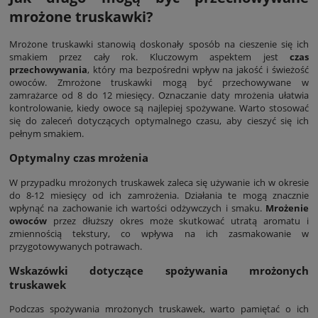
mrożone truskawki?
Mrożone truskawki stanowią doskonały sposób na cieszenie się ich
smakiem przez cały rok. Kluczowym aspektem jest
czas
przechowywania
, który ma bezpośredni wpływ na jakość i świeżość
owoców. Zmrożone truskawki mogą być przechowywane w
zamrażarce od 8 do 12 miesięcy. Oznaczanie daty mrożenia ułatwia
kontrolowanie, kiedy owoce są najlepiej spożywane. Warto stosować
się do zaleceń dotyczących optymalnego czasu, aby cieszyć się ich
pełnym smakiem.
Optymalny czas mrożenia
W przypadku mrożonych truskawek zaleca się używanie ich w okresie
do 8-12 miesięcy od ich zamrożenia. Działania te mogą znacznie
wpłynąć na zachowanie ich wartości odżywczych i smaku.
Mrożenie
owoców
przez dłuższy okres może skutkować utratą aromatu i
zmiennością tekstury, co wpływa na ich zasmakowanie w
przygotowywanych potrawach.
Wskazówki dotyczące spożywania mrożonych
truskawek
Podczas spożywania mrożonych truskawek, warto pamiętać o ich