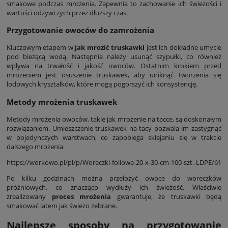
smakowe podczas mrożenia. Zapewnia to zachowanie ich świeżości i
wartości odżywczych przez dłuższy czas.
Przygotowanie owoców do zamrożenia
Kluczowym etapem w
jak mrozić truskawki
jest ich dokładne umycie
pod bieżącą wodą. Następnie należy usunąć szypułki, co również
wpływa na trwałość i jakość owoców. Ostatnim krokiem przed
mrożeniem jest osuszenie truskawek, aby uniknąć tworzenia się
lodowych kryształków, które mogą pogorszyć ich konsystencję.
Metody mrożenia truskawek
Metody mrożenia owoców, takie jak mrożenie na tacce, są doskonałym
rozwiązaniem. Umieszczenie truskawek na tacy pozwala im zastygnąć
w pojedynczych warstwach, co zapobiega sklejaniu się w trakcie
dalszego mrożenia.
https://workowo.pl/pl/p/Woreczki-foliowe-20-x-30-cm-100-szt.-LDPE/61
Po kilku godzinach można przełożyć owoce do woreczków
próżniowych, co znacząco wydłuży ich świeżość. Właściwie
zrealizowany
proces mrożenia
gwarantuje, że truskawki będą
smakować latem jak świeżo zebrane.
Najlepsze sposoby na przygotowanie