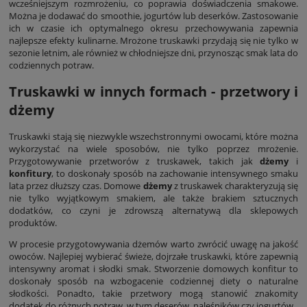
wcześniejszym rozmrożeniu, co poprawia doświadczenia smakowe.
Można je dodawać do smoothie, jogurtów lub deserków. Zastosowanie
ich w czasie ich optymalnego okresu przechowywania zapewnia
najlepsze efekty kulinarne. Mrożone truskawki przydają się nie tylko w
sezonie letnim, ale również w chłodniejsze dni, przynosząc smak lata do
codziennych potraw.
Truskawki w innych formach - przetwory i
dżemy
Truskawki stają się niezwykle wszechstronnymi owocami, które można
wykorzystać na wiele sposobów, nie tylko poprzez mrożenie.
Przygotowywanie przetworów z truskawek, takich jak
dżemy
i
konfitury
, to doskonały sposób na zachowanie intensywnego smaku
lata przez dłuższy czas. Domowe
dżemy
z truskawek charakteryzują się
nie tylko wyjątkowym smakiem, ale także brakiem sztucznych
dodatków, co czyni je zdrowszą alternatywą dla sklepowych
produktów.
W procesie przygotowywania dżemów warto zwrócić uwagę na jakość
owoców. Najlepiej wybierać świeże, dojrzałe truskawki, które zapewnią
intensywny aromat i słodki smak. Stworzenie domowych konfitur to
doskonały sposób na wzbogacenie codziennej diety o naturalne
słodkości. Ponadto, takie przetwory mogą stanowić znakomity
dodatek do różnych potraw, w tym deserów, naleśników czy jogurtów.