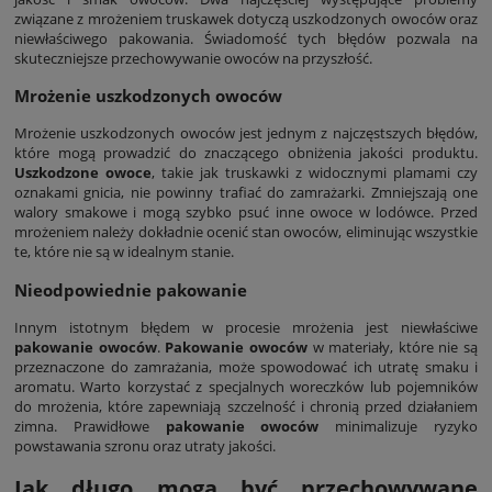
związane z mrożeniem truskawek dotyczą uszkodzonych owoców oraz
niewłaściwego pakowania. Świadomość tych błędów pozwala na
skuteczniejsze przechowywanie owoców na przyszłość.
Mrożenie uszkodzonych owoców
Mrożenie uszkodzonych owoców jest jednym z najczęstszych błędów,
które mogą prowadzić do znaczącego obniżenia jakości produktu.
Uszkodzone owoce
, takie jak truskawki z widocznymi plamami czy
oznakami gnicia, nie powinny trafiać do zamrażarki. Zmniejszają one
walory smakowe i mogą szybko psuć inne owoce w lodówce. Przed
mrożeniem należy dokładnie ocenić stan owoców, eliminując wszystkie
te, które nie są w idealnym stanie.
Nieodpowiednie pakowanie
Innym istotnym błędem w procesie mrożenia jest niewłaściwe
pakowanie owoców
.
Pakowanie owoców
w materiały, które nie są
przeznaczone do zamrażania, może spowodować ich utratę smaku i
aromatu. Warto korzystać z specjalnych woreczków lub pojemników
do mrożenia, które zapewniają szczelność i chronią przed działaniem
zimna. Prawidłowe
pakowanie owoców
minimalizuje ryzyko
powstawania szronu oraz utraty jakości.
Jak długo mogą być przechowywane