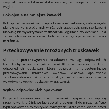
szypułek zwiększa także estetykę owoców, zachowując ich naturalny
wygląd.
Pokrojenie na mniejsze kawałki
Pokrojenie truskawek na mniejsze kawałki jest wskazane, zwłaszcza gdy
planuje się korzystać z nich w różnych przepisach. Mniejsze kawałki
ułatwiają ich wykorzystanie w
smoothie
, jogurtach czy deserach. Taki
zabieg zwiększa także powierzchnię zamrażania, co przyspiesza
proces
mrożenia
.
Przechowywanie mrożonych truskawek
Skuteczne
przechowywanie truskawek
wymaga odpowiednich
technik, aby zachować ich jakość i smak. Kluczowe znaczenie ma dobór
odpowiednich opakowań, które pozwolą na długoterminowe
przechowywanie mrożonych owoców. Właściwe opakowanie
zapobiega utracie smaku oraz aromatu, co jest istotne dla zachowania
walorów smakowych truskawek w przyszłości.
Wybór odpowiednich opakowań
Do przechowywania mrożonych truskawek najlepiej sprawdzają się
szczelne worki próżniowe
lub specjalne pojemniki do mrożenia. Tego
typu opakowania to efektywne rozwiązanie, które chroni owoce przed