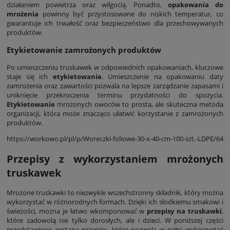
działaniem powietrza oraz wilgocią. Ponadto,
opakowania do
mrożenia
powinny być przystosowane do niskich temperatur, co
gwarantuje ich trwałość oraz bezpieczeństwo dla przechowywanych
produktów.
Etykietowanie zamrożonych produktów
Po umieszczeniu truskawek w odpowiednich opakowaniach, kluczowe
staje się ich
etykietowanie
. Umieszczenie na opakowaniu daty
zamrożenia oraz zawartości pozwala na lepsze zarządzanie zapasami i
uniknięcie przekroczenia terminu przydatności do spożycia.
Etykietowanie
mrożonych owoców to prosta, ale skuteczna metoda
organizacji, która może znacząco ułatwić korzystanie z zamrożonych
produktów.
https://workowo.pl/pl/p/Woreczki-foliowe-30-x-40-cm-100-szt.-LDPE/64
Przepisy z wykorzystaniem mrożonych
truskawek
Mrożone truskawki to niezwykle wszechstronny składnik, który można
wykorzystać w różnorodnych formach. Dzięki ich słodkiemu smakowi i
świeżości, można je łatwo wkomponować w
przepisy na truskawki
,
które zadowolą nie tylko dorosłych, ale i dzieci. W poniższej części
przedstawione zostaną przepisy, które pozwolą w pełni wykorzystać