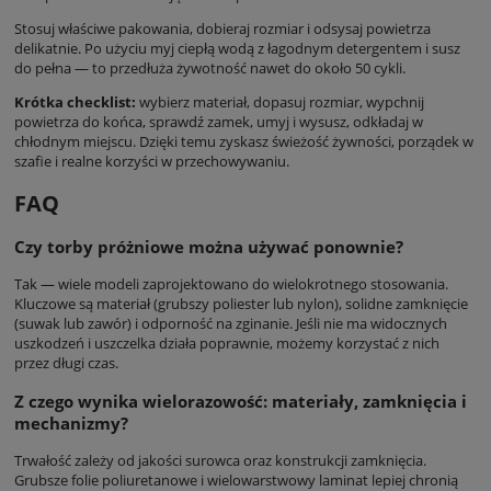
Stosuj właściwe pakowania, dobieraj rozmiar i odsysaj powietrza
delikatnie. Po użyciu myj ciepłą wodą z łagodnym detergentem i susz
do pełna — to przedłuża żywotność nawet do około 50 cykli.
Krótka checklist:
wybierz materiał, dopasuj rozmiar, wypchnij
powietrza do końca, sprawdź zamek, umyj i wysusz, odkładaj w
chłodnym miejscu. Dzięki temu zyskasz świeżość żywności, porządek w
szafie i realne korzyści w przechowywaniu.
FAQ
Czy torby próżniowe można używać ponownie?
Tak — wiele modeli zaprojektowano do wielokrotnego stosowania.
Kluczowe są materiał (grubszy poliester lub nylon), solidne zamknięcie
(suwak lub zawór) i odporność na zginanie. Jeśli nie ma widocznych
uszkodzeń i uszczelka działa poprawnie, możemy korzystać z nich
przez długi czas.
Z czego wynika wielorazowość: materiały, zamknięcia i
mechanizmy?
Trwałość zależy od jakości surowca oraz konstrukcji zamknięcia.
Grubsze folie poliuretanowe i wielowarstwowy laminat lepiej chronią