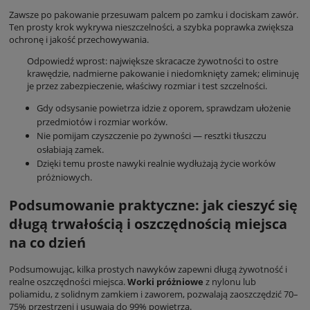
Zawsze po pakowanie przesuwam palcem po zamku i dociskam zawór.
Ten prosty krok wykrywa nieszczelności, a szybka poprawka zwiększa
ochronę i jakość przechowywania.
Odpowiedź wprost: największe skracacze żywotności to ostre
krawędzie, nadmierne pakowanie i niedomknięty zamek; eliminuję
je przez zabezpieczenie, właściwy rozmiar i test szczelności.
Gdy odsysanie powietrza idzie z oporem, sprawdzam ułożenie
przedmiotów i rozmiar worków.
Nie pomijam czyszczenie po żywności — resztki tłuszczu
osłabiają zamek.
Dzięki temu proste nawyki realnie wydłużają życie worków
próżniowych.
Podsumowanie praktyczne: jak cieszyć się
długą trwałością i oszczędnością miejsca
na co dzień
Podsumowując, kilka prostych nawyków zapewni długą żywotność i
realne oszczędności miejsca.
Worki próżniowe
z nylonu lub
poliamidu, z solidnym zamkiem i zaworem, pozwalają zaoszczędzić 70–
75% przestrzeni i usuwają do 99% powietrza.