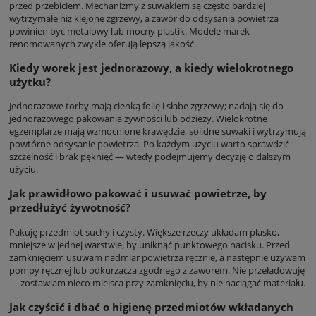
przed przebiciem. Mechanizmy z suwakiem są często bardziej
wytrzymałe niż klejone zgrzewy, a zawór do odsysania powietrza
powinien być metalowy lub mocny plastik. Modele marek
renomowanych zwykle oferują lepszą jakość.
Kiedy worek jest jednorazowy, a kiedy wielokrotnego
użytku?
Jednorazowe torby mają cienką folię i słabe zgrzewy; nadają się do
jednorazowego pakowania żywności lub odzieży. Wielokrotne
egzemplarze mają wzmocnione krawędzie, solidne suwaki i wytrzymują
powtórne odsysanie powietrza. Po każdym użyciu warto sprawdzić
szczelność i brak pęknięć — wtedy podejmujemy decyzję o dalszym
użyciu.
Jak prawidłowo pakować i usuwać powietrze, by
przedłużyć żywotność?
Pakuję przedmiot suchy i czysty. Większe rzeczy układam płasko,
mniejsze w jednej warstwie, by uniknąć punktowego nacisku. Przed
zamknięciem usuwam nadmiar powietrza ręcznie, a następnie używam
pompy ręcznej lub odkurzacza zgodnego z zaworem. Nie przeładowuję
— zostawiam nieco miejsca przy zamknięciu, by nie naciągać materiału.
Jak czyścić i dbać o higienę przedmiotów wkładanych