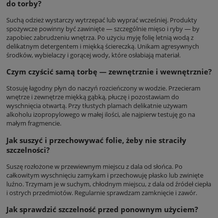
do torby?
Suchą odzież wystarczy wytrzepać lub wyprać wcześniej. Produkty
spożywcze powinny być zawinięte — szczególnie mięso i ryby — by
zapobiec zabrudzeniu wnętrza. Po użyciu myję folię letnią wodą z
delikatnym detergentem i miękką ściereczką. Unikam agresywnych
środków, wybielaczy i gorącej wody, które osłabiają materiał.
Czym czyścić samą torbę — zewnętrznie i wewnętrznie?
Stosuję łagodny płyn do naczyń rozcieńczony w wodzie. Przecieram
wnętrze i zewnętrze miękką gąbką, płuczę i pozostawiam do
wyschnięcia otwartą. Przy tłustych plamach delikatnie używam
alkoholu izopropylowego w małej ilości, ale najpierw testuję go na
małym fragmencie.
Jak suszyć i przechowywać folie, żeby nie straciły
szczelności?
Suszę rozłożone w przewiewnym miejscu z dala od słońca. Po
całkowitym wyschnięciu zamykam i przechowuję płasko lub zwinięte
luźno. Trzymam je w suchym, chłodnym miejscu, z dala od źródeł ciepła
i ostrych przedmiotów. Regularnie sprawdzam zamknięcie i zawór.
Jak sprawdzić szczelność przed ponownym użyciem?