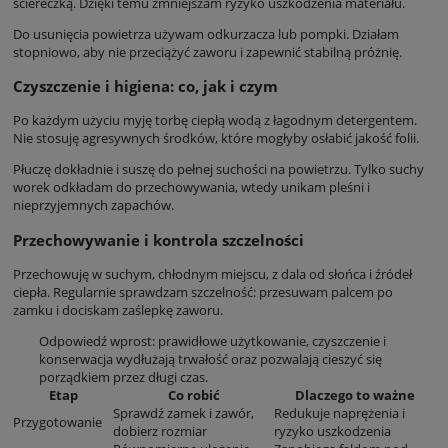
ściereczką. Dzięki temu zmniejszam ryzyko uszkodzenia materiału.
Do usunięcia powietrza używam odkurzacza lub pompki. Działam
stopniowo, aby nie przeciążyć zaworu i zapewnić stabilną próżnię.
Czyszczenie i higiena: co, jak i czym
Po każdym użyciu myję torbę ciepłą wodą z łagodnym detergentem.
Nie stosuję agresywnych środków, które mogłyby osłabić jakość folii.
Płuczę dokładnie i suszę do pełnej suchości na powietrzu. Tylko suchy
worek odkładam do przechowywania, wtedy unikam pleśni i
nieprzyjemnych zapachów.
Przechowywanie i kontrola szczelności
Przechowuję w suchym, chłodnym miejscu, z dala od słońca i źródeł
ciepła. Regularnie sprawdzam szczelność: przesuwam palcem po
zamku i dociskam zaślepkę zaworu.
Odpowiedź wprost: prawidłowe użytkowanie, czyszczenie i
konserwacja wydłużają trwałość oraz pozwalają cieszyć się
porządkiem przez długi czas.
Etap
Co robić
Dlaczego to ważne
Sprawdź zamek i zawór,
Redukuje naprężenia i
Przygotowanie
dobierz rozmiar
ryzyko uszkodzenia