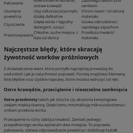
Równomierne ułożenie,
Zapobiega fałdom pod
Pakowanie
zostaw krawędź
zamkiem
Usunięcie
Użyj odkurzacza/pompki,
Chroni zawór i strukturę
powietrza
działaj delikatnie
materiału
Ciepła woda + łagodny
Usuwa zabrudzenia i
Czyszczenie
detergent, suszyć
zapobiega zapachom
Chłodne, suche miejsce, z
Przedłuża trwałość
Przechowywanie
dala od słońca
materiału
Najczęstsze błędy, które skracają
żywotność worków próżniowych
Z doświadczenia wiem, które pomyłki najczęściej prowadzą do
uszkodzeń i jak je natychmiast poprawić. Poniżej znajdziesz klarowną
listę błędów oraz szybkie naprawy, które możesz wdrożyć od ręki.
Ostre krawędzie, przeciążenie i nieszczelne zamknięcia
Ostre przedmioty
takich jak sztućce czy akcesoria kempingowe
owijam miękką tkaniną. Dzięki temu minimalizuję mikrouszkodzenia i
unikam przebicia worka.
Przeciążenie to cichy zabójca trwałość. Zamiast jednego
przepełnionego worka wybieram dwa mniejsze. To poprawia
pakowania, ułatwia odprowadzanie powietrza i stabilizuje kształt.