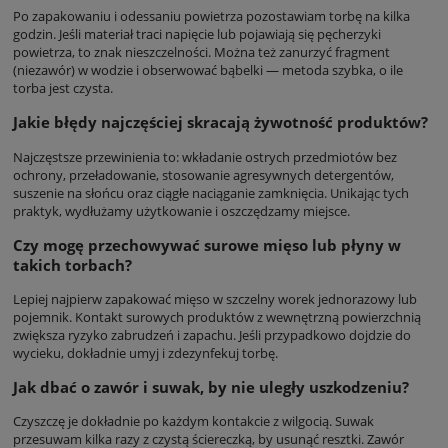
Po zapakowaniu i odessaniu powietrza pozostawiam torbę na kilka
godzin. Jeśli materiał traci napięcie lub pojawiają się pęcherzyki
powietrza, to znak nieszczelności. Można też zanurzyć fragment
(niezawór) w wodzie i obserwować bąbelki — metoda szybka, o ile
torba jest czysta.
Jakie błędy najczęściej skracają żywotność produktów?
Najczęstsze przewinienia to: wkładanie ostrych przedmiotów bez
ochrony, przeładowanie, stosowanie agresywnych detergentów,
suszenie na słońcu oraz ciągłe naciąganie zamknięcia. Unikając tych
praktyk, wydłużamy użytkowanie i oszczędzamy miejsce.
Czy mogę przechowywać surowe mięso lub płyny w
takich torbach?
Lepiej najpierw zapakować mięso w szczelny worek jednorazowy lub
pojemnik. Kontakt surowych produktów z wewnętrzną powierzchnią
zwiększa ryzyko zabrudzeń i zapachu. Jeśli przypadkowo dojdzie do
wycieku, dokładnie umyj i zdezynfekuj torbę.
Jak dbać o zawór i suwak, by nie uległy uszkodzeniu?
Czyszczę je dokładnie po każdym kontakcie z wilgocią. Suwak
przesuwam kilka razy z czystą ściereczką, by usunąć resztki. Zawór