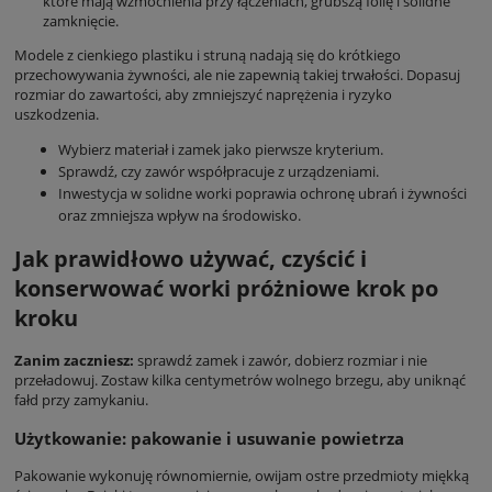
które mają wzmocnienia przy łączeniach, grubszą folię i solidne
zamknięcie.
Modele z cienkiego plastiku i struną nadają się do krótkiego
przechowywania żywności, ale nie zapewnią takiej trwałości. Dopasuj
rozmiar do zawartości, aby zmniejszyć naprężenia i ryzyko
uszkodzenia.
Wybierz materiał i zamek jako pierwsze kryterium.
Sprawdź, czy zawór współpracuje z urządzeniami.
Inwestycja w solidne worki poprawia ochronę ubrań i żywności
oraz zmniejsza wpływ na środowisko.
Jak prawidłowo używać, czyścić i
konserwować worki próżniowe krok po
kroku
Zanim zaczniesz:
sprawdź zamek i zawór, dobierz rozmiar i nie
przeładowuj. Zostaw kilka centymetrów wolnego brzegu, aby uniknąć
fałd przy zamykaniu.
Użytkowanie: pakowanie i usuwanie powietrza
Pakowanie wykonuję równomiernie, owijam ostre przedmioty miękką